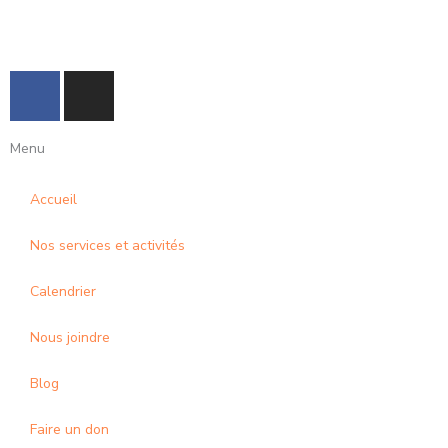
F
I
a
n
c
s
Menu
e
t
b
a
Accueil
o
g
o
r
Nos services et activités
k
a
-
m
Calendrier
f
Nous joindre
Blog
Faire un don