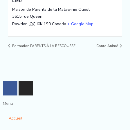
LIEU
Maison de Parents de la Matawinie Ouest
3615 rue Queen
Rawdon
,
QC
J0K 1S0
Canada
+ Google Map
Formation PARENTS À LA RESCOUSSE
Conte-Animé
F
I
a
n
c
s
Menu
e
t
b
a
Accueil
o
g
o
r