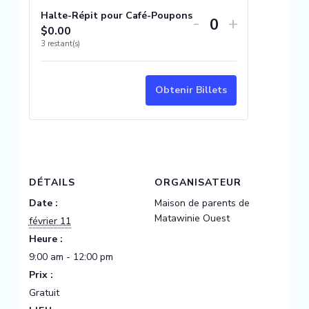
quantité
quantité
Halte-Répit pour Café-Poupons
-
+
$
0.00
Quantité
de
de
3
restant(s)
billets
billets
pour
pour
Obtenir Billets
Halte-
Halte-
Répit
Répit
pour
pour
Café-
Café-
DÉTAILS
ORGANISATEUR
Poupons
Poupons
Date :
Maison de parents de
Matawinie Ouest
février 11
Heure :
9:00 am - 12:00 pm
Prix :
Gratuit