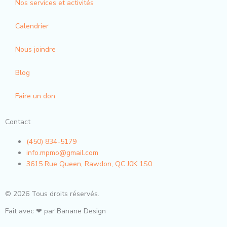
Nos services et activités
k
a
-
m
Calendrier
f
Nous joindre
Blog
Faire un don
Contact
(450) 834-5179
info.mpmo@gmail.com
3615 Rue Queen, Rawdon, QC J0K 1S0
© 2026 Tous droits réservés.
Fait avec ❤ par Banane Design