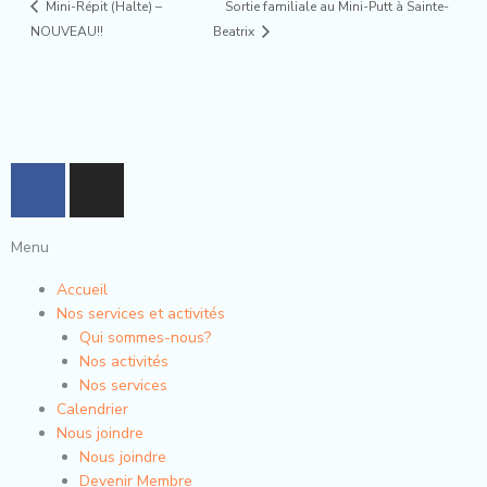
Sortie familiale au Mini-Putt à Sainte-
Mini-Répit (Halte) –
NOUVEAU!!
Beatrix
F
I
a
n
c
s
Menu
e
t
b
a
Accueil
o
g
Nos services et activités
o
r
Qui sommes-nous?
k
a
Nos activités
-
m
Nos services
Calendrier
f
Nous joindre
Nous joindre
Devenir Membre