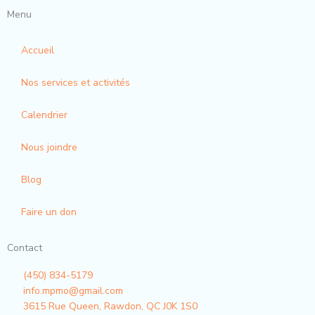
c
s
Menu
e
t
b
a
Accueil
o
g
o
r
Nos services et activités
k
a
-
m
Calendrier
f
Nous joindre
Blog
Faire un don
Contact
(450) 834-5179
info.mpmo@gmail.com
3615 Rue Queen, Rawdon, QC J0K 1S0