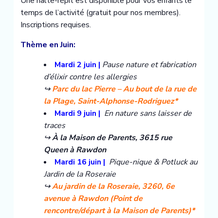
Une halte-répit est disponible pour vos enfants le
temps de l’activité (gratuit pour nos membres).
Inscriptions requises.
Thème en Juin:
Mardi 2 juin |
Pause nature et fabrication
d’élixir contre les allergies
↪️
Parc du lac Pierre – Au bout de la rue de
la Plage, Saint-Alphonse-Rodriguez*
Mardi 9 juin |
En nature sans laisser de
traces
↪️
À la Maison de Parents, 3615 rue
Queen à Rawdon
Mardi 16 juin |
Pique-nique & Potluck au
Jardin de la Roseraie
↪️
Au jardin de la Roseraie, 3260, 6e
avenue à Rawdon (Point de
rencontre/départ à la Maison de Parents)*