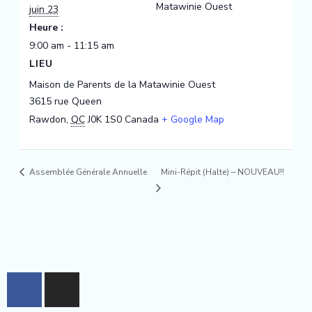
Matawinie Ouest
juin 23
Heure :
9:00 am - 11:15 am
LIEU
Maison de Parents de la Matawinie Ouest
3615 rue Queen
Rawdon
,
QC
J0K 1S0
Canada
+ Google Map
Mini-Répit (Halte) – NOUVEAU!!
Assemblée Générale Annuelle
F
I
a
n