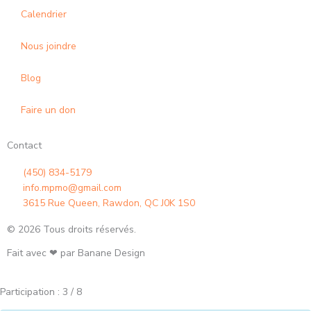
-
m
Calendrier
f
Nous joindre
Blog
Faire un don
Contact
(450) 834-5179
info.mpmo@gmail.com
3615 Rue Queen, Rawdon, QC J0K 1S0
© 2026 Tous droits réservés.
Fait avec ❤ par Banane Design
Participation : 3 / 8