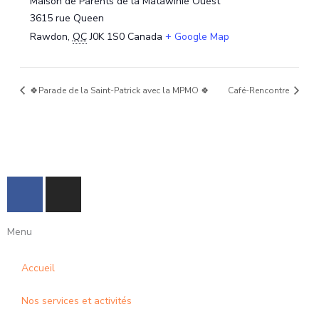
Maison de Parents de la Matawinie Ouest
3615 rue Queen
Rawdon
,
QC
J0K 1S0
Canada
+ Google Map
🍀Parade de la Saint-Patrick avec la MPMO 🍀
Café-Rencontre
F
I
a
n
c
s
Menu
e
t
b
a
Accueil
o
g
o
r
Nos services et activités
k
a