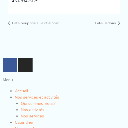
450-834-5179
Café-poupons à Saint-Donat
Café-Bedons
F
I
a
n
c
s
Menu
e
t
b
a
Accueil
o
g
Nos services et activités
o
r
Qui sommes-nous?
k
a
Nos activités
-
m
Nos services
Calendrier
f