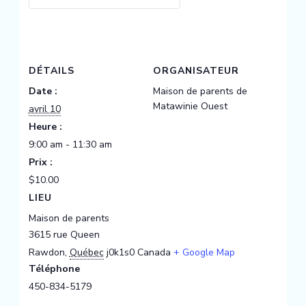
Collective
Collective
DÉTAILS
ORGANISATEUR
Date :
Maison de parents de
Matawinie Ouest
avril 10
Heure :
9:00 am - 11:30 am
Prix :
$10.00
LIEU
Maison de parents
3615 rue Queen
Rawdon
,
Québec
j0k1s0
Canada
+ Google Map
Téléphone
450-834-5179