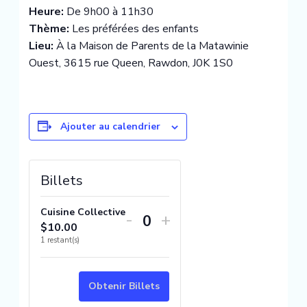
Heure:
De 9h00 à 11h30
Thème:
Les préférées des enfants
Lieu:
À la Maison de Parents de la Matawinie
Ouest, 3615 rue Queen, Rawdon, J0K 1S0
Ajouter au calendrier
Diminuer
Augmenter
Billets
la
la
quantité
quantité
Cuisine Collective
-
+
$
10.00
Quantité
de
de
1
restant(s)
billets
billets
pour
pour
Obtenir Billets
Cuisine
Cuisine