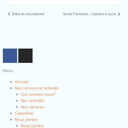
Bébé en mouvement
Sortie Familiale – Cabane à sucre
F
I
a
n
c
s
Menu
e
t
b
a
Accueil
o
g
Nos services et activités
o
r
Qui sommes-nous?
k
a
Nos activités
-
m
Nos services
Calendrier
f
Nous joindre
Nous joindre