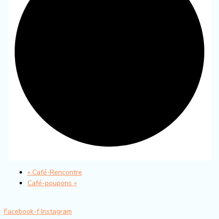
«
Café-Rencontre
Café-poupons
»
Facebook-f
Instagram