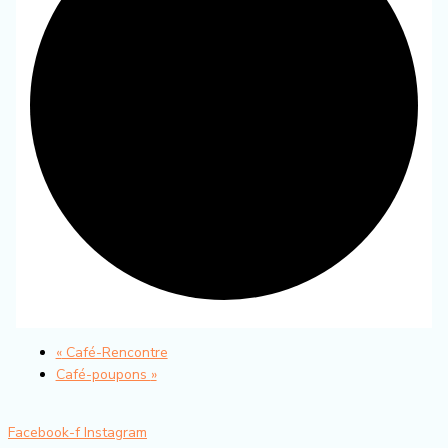
«
Café-Rencontre
Café-poupons
»
Facebook-f
Instagram