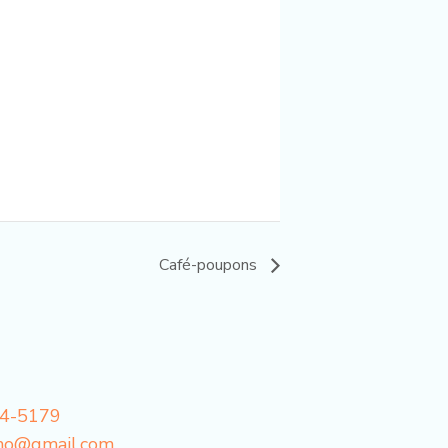
Café-poupons
34-5179
mo@gmail.com