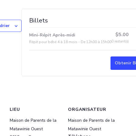
Billets
drier
$
5.00
Mini-Répit Après-midi
0
restant(s)
Répit pour bébé 4 à 18 mois - De 12h00 à 15h00
Obtenir Bi
LIEU
ORGANISATEUR
Maison de Parents de la
Maison de Parents de la
Matawinie Ouest
Matawinie Ouest