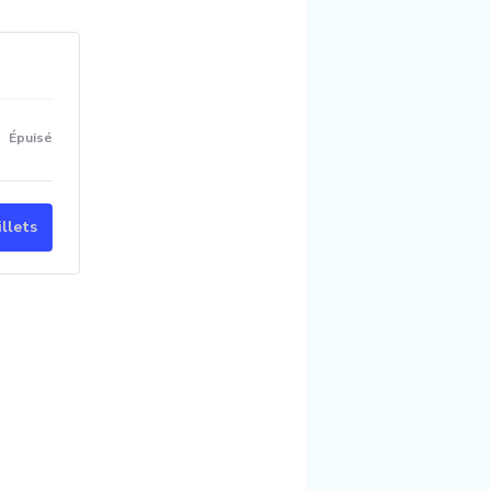
Épuisé
llets