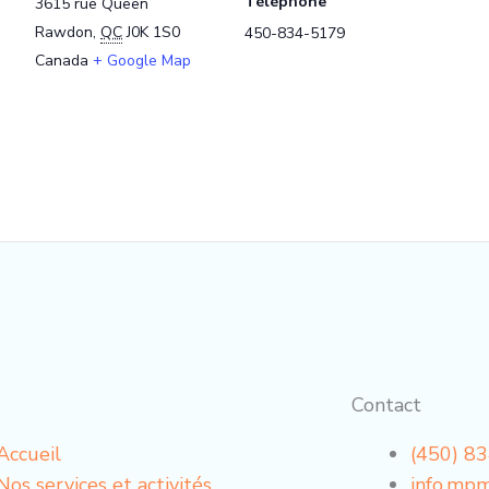
Téléphone
3615 rue Queen
Rawdon
,
QC
J0K 1S0
450-834-5179
Canada
+ Google Map
Contact
Accueil
(450) 8
Nos services et activités
info.mp