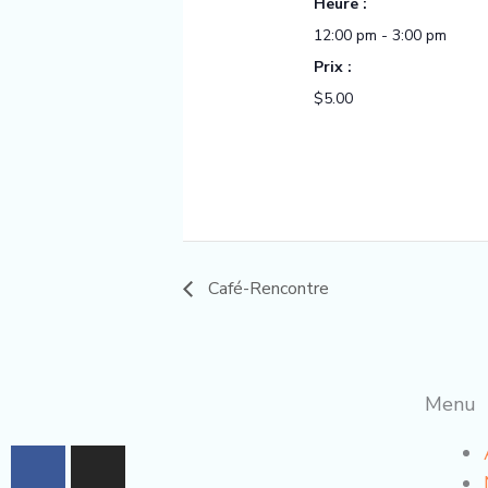
Heure :
12:00 pm - 3:00 pm
Prix :
$5.00
Café-Rencontre
Menu
F
I
a
n