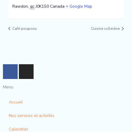
Rawdon
,
qc
J0K1S0
Canada
+ Google Map
Café-poupons
Cuisine collective
F
I
a
n
c
s
Menu
e
t
b
a
Accueil
o
g
o
r
Nos services et activités
k
a
-
m
Calendrier