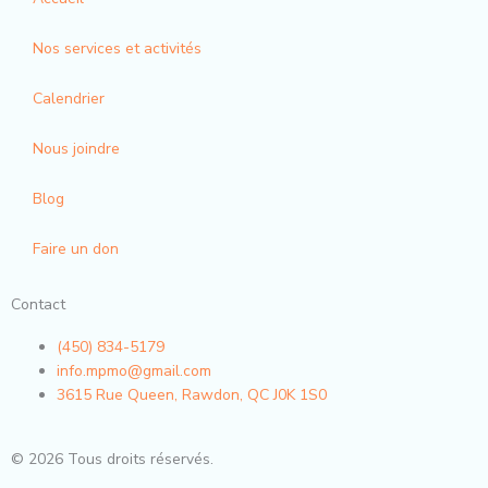
o
g
o
r
Nos services et activités
k
a
-
m
Calendrier
f
Nous joindre
Blog
Faire un don
Contact
(450) 834-5179
info.mpmo@gmail.com
3615 Rue Queen, Rawdon, QC J0K 1S0
© 2026 Tous droits réservés.