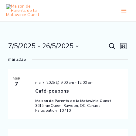
Aller
au
contenu
Évènements
7/5/2025
 - 
26/5/2025
Recherche
Naviga
Recherche
Liste
et
de
Sélectionnez
navigation
vues
mai 2025
une
de
Évène
date.
vues
Évènements
MER
mai 7, 2025 @ 9:00 am
-
12:00 pm
7
Café-poupons
Maison de Parents de la Matawinie Ouest
3615 rue Queen, Rawdon, QC, Canada
Participation : 10 / 10