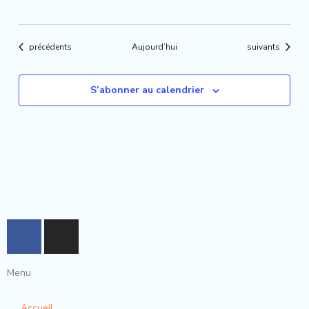
Évènements
Évènements
précédents
Aujourd’hui
suivants
S’abonner au calendrier
F
I
a
n
c
s
Menu
e
t
b
a
Accueil